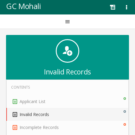
GC Mohali
Invalid Records
Applicant List
Invalid Records
Incomplete Records