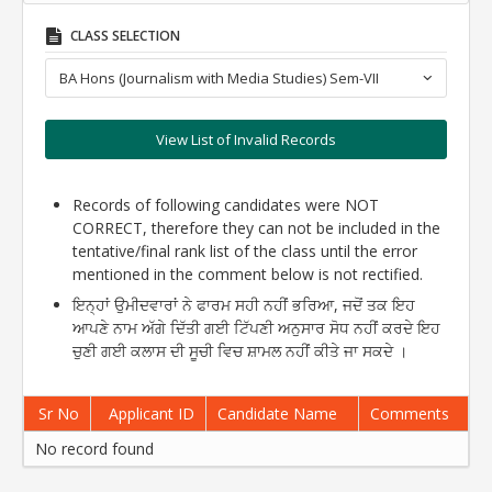
CLASS SELECTION
BA Hons (Journalism with Media Studies) Sem-VII
View List of Invalid Records
Records of following candidates were NOT
CORRECT, therefore they can not be included in the
tentative/final rank list of the class until the error
mentioned in the comment below is not rectified.
ਇਨ੍ਹਾਂ ਉਮੀਦਵਾਰਾਂ ਨੇ ਫਾਰਮ ਸਹੀ ਨਹੀਂ ਭਰਿਆ, ਜਦੋਂ ਤਕ ਇਹ
ਆਪਣੇ ਨਾਮ ਅੱਗੇ ਦਿੱਤੀ ਗਈ ਟਿੱਪਣੀ ਅਨੁਸਾਰ ਸੋਧ ਨਹੀਂ ਕਰਦੇ ਇਹ
ਚੁਣੀ ਗਈ ਕਲਾਸ ਦੀ ਸੂਚੀ ਵਿਚ ਸ਼ਾਮਲ ਨਹੀਂ ਕੀਤੇ ਜਾ ਸਕਦੇ ।
Sr No
Applicant ID
Candidate Name
Comments
No record found