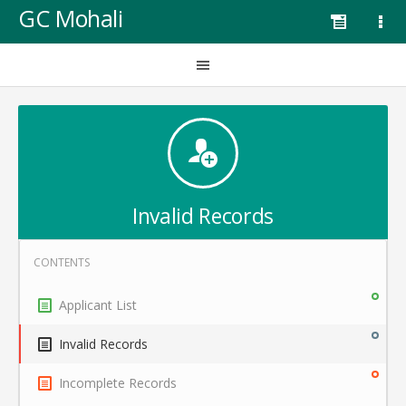
GC Mohali
Invalid Records
Applicant List
Invalid Records
Incomplete Records