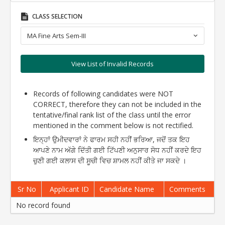
CLASS SELECTION
MA Fine Arts Sem-III
View List of Invalid Records
Records of following candidates were NOT
CORRECT, therefore they can not be included in the
tentative/final rank list of the class until the error
mentioned in the comment below is not rectified.
ਇਨ੍ਹਾਂ ਉਮੀਦਵਾਰਾਂ ਨੇ ਫਾਰਮ ਸਹੀ ਨਹੀਂ ਭਰਿਆ, ਜਦੋਂ ਤਕ ਇਹ
ਆਪਣੇ ਨਾਮ ਅੱਗੇ ਦਿੱਤੀ ਗਈ ਟਿੱਪਣੀ ਅਨੁਸਾਰ ਸੋਧ ਨਹੀਂ ਕਰਦੇ ਇਹ
ਚੁਣੀ ਗਈ ਕਲਾਸ ਦੀ ਸੂਚੀ ਵਿਚ ਸ਼ਾਮਲ ਨਹੀਂ ਕੀਤੇ ਜਾ ਸਕਦੇ ।
Sr No
Applicant ID
Candidate Name
Comments
No record found