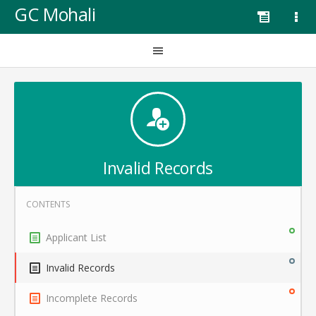
GC Mohali
Invalid Records
Applicant List
Invalid Records
Incomplete Records