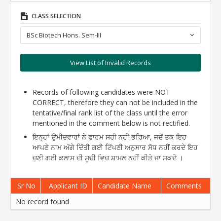
CLASS SELECTION
BSc Biotech Hons. Sem-III
View List of Invalid Records
Records of following candidates were NOT
CORRECT, therefore they can not be included in the
tentative/final rank list of the class until the error
mentioned in the comment below is not rectified.
ਇਨ੍ਹਾਂ ਉਮੀਦਵਾਰਾਂ ਨੇ ਫਾਰਮ ਸਹੀ ਨਹੀਂ ਭਰਿਆ, ਜਦੋਂ ਤਕ ਇਹ
ਆਪਣੇ ਨਾਮ ਅੱਗੇ ਦਿੱਤੀ ਗਈ ਟਿੱਪਣੀ ਅਨੁਸਾਰ ਸੋਧ ਨਹੀਂ ਕਰਦੇ ਇਹ
ਚੁਣੀ ਗਈ ਕਲਾਸ ਦੀ ਸੂਚੀ ਵਿਚ ਸ਼ਾਮਲ ਨਹੀਂ ਕੀਤੇ ਜਾ ਸਕਦੇ ।
Sr No
Applicant ID
Candidate Name
Comments
No record found